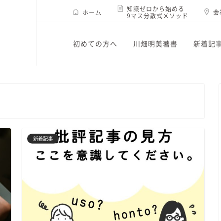
知識ゼロから始める
ホーム
会
9マス分散式メソッド
初めての方へ
川畑明美著書
新着記
新着記事