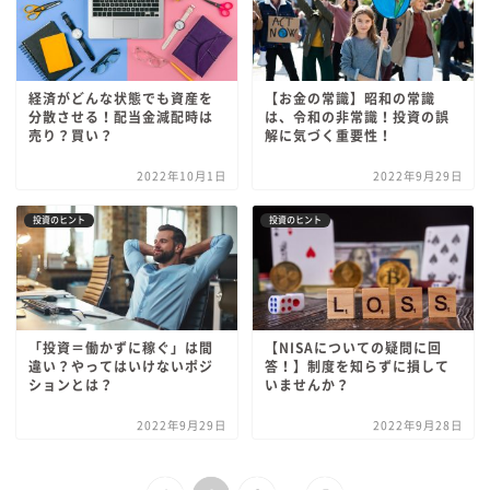
経済がどんな状態でも資産を
【お金の常識】昭和の常識
分散させる！配当金減配時は
は、令和の非常識！投資の誤
売り？買い？
解に気づく重要性！
2022年10月1日
2022年9月29日
投資のヒント
投資のヒント
「投資＝働かずに稼ぐ」は間
【NISAについての疑問に回
違い？やってはいけないポジ
答！】制度を知らずに損して
ションとは？
いませんか？
2022年9月29日
2022年9月28日
...